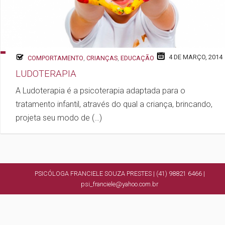
4 DE MARÇO, 2014
COMPORTAMENTO
,
CRIANÇAS
,
EDUCAÇÃO
LUDOTERAPIA
A Ludoterapia é a psicoterapia adaptada para o
tratamento infantil, através do qual a criança, brincando,
projeta seu modo de (…)
PSICÓLOGA FRANCIELE SOUZA PRESTES | (41) 98821 6466 |
psi_franciele@yahoo.com.br